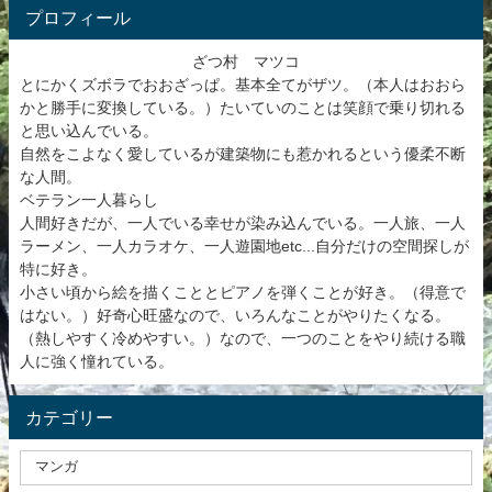
プロフィール
ざつ村 マツコ
とにかくズボラでおおざっぱ。基本全てがザツ。（本人はおおら
かと勝手に変換している。）たいていのことは笑顔で乗り切れる
と思い込んでいる。
自然をこよなく愛しているが建築物にも惹かれるという優柔不断
な人間。
ベテラン一人暮らし
人間好きだが、一人でいる幸せが染み込んでいる。一人旅、一人
ラーメン、一人カラオケ、一人遊園地etc...自分だけの空間探しが
特に好き。
小さい頃から絵を描くこととピアノを弾くことが好き。（得意で
はない。）好奇心旺盛なので、いろんなことがやりたくなる。
（熱しやすく冷めやすい。）なので、一つのことをやり続ける職
人に強く憧れている。
カテゴリー