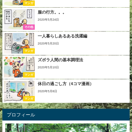
マンガ
服の行方。。。
2020年5月24日
その他
一人暮らしあるある洗濯編
2020年5月20日
マンガ
ズボラ人間の基本調理法
2020年5月10日
マンガ
休日の過ごし方（4コマ漫画）
2020年5月8日
マンガ
プロフィール