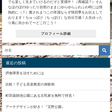
でも楽しく生きていけるのだぞと実感中！（再確認？）そん
なほのぼのゆったり自然のままにゆらゆらふわふわ時には情
熱的に（？）癒されまつこの常識ならず情四季をお伝えして
おります！ちゅっぽけ（ちっぽけ）な自分万歳！人生ゆった
り風に吹かれて〜どこ行こう！
プロフィール詳細
最近の投稿
摂食障害を治すためには
比較！子ども音楽教室の体験例
町田薬師池公園にある古民家を無料で拝見！
アーチデザインが好き！『宝野公園』