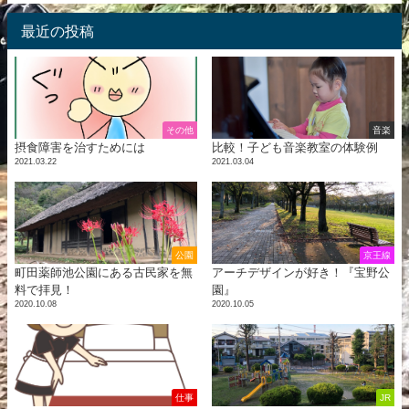
最近の投稿
その他
音楽
摂食障害を治すためには
比較！子ども音楽教室の体験例
2021.03.22
2021.03.04
公園
京王線
町田薬師池公園にある古民家を無
アーチデザインが好き！『宝野公
料で拝見！
園』
2020.10.08
2020.10.05
仕事
JR