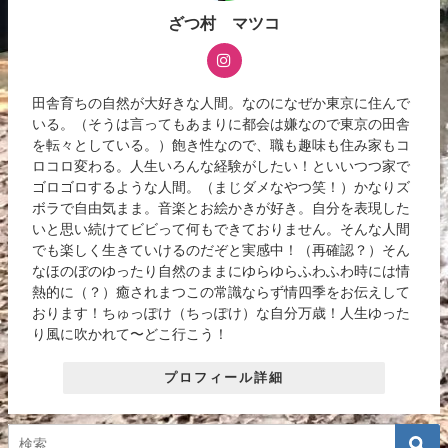
ざつ村 マツコ
田舎育ちの自然が大好きな人間。なのになぜか東京に住んで
いる。（そうは言ってもあまりに都会は嫌なので東京の田舎
を転々としている。）飽き性なので、職も趣味も住み家もコ
ロコロ変わる。人生いろんな経験がしたい！といいつつ家で
ゴロゴロするような人間。（まじダメなやつ笑！）かなりズ
ボラで自由気まま。音楽とお絵かきが好き。自分を表現した
いと思い続けてビビって何もできておりません。そんな人間
でも楽しく生きていけるのだぞと実感中！（再確認？）そん
なほのぼのゆったり自然のままにゆらゆらふわふわ時には情
熱的に（？）癒されまつこの常識ならず情四季をお伝えして
おります！ちゅっぽけ（ちっぽけ）な自分万歳！人生ゆった
り風に吹かれて〜どこ行こう！
プロフィール詳細