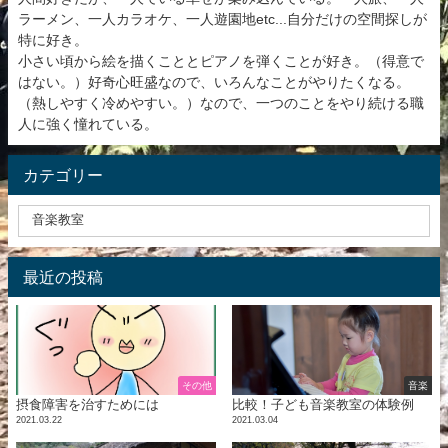
ラーメン、一人カラオケ、一人遊園地etc...自分だけの空間探しが
特に好き。
小さい頃から絵を描くこととピアノを弾くことが好き。（得意で
はない。）好奇心旺盛なので、いろんなことがやりたくなる。
（熱しやすく冷めやすい。）なので、一つのことをやり続ける職
人に強く憧れている。
カテゴリー
最近の投稿
その他
音楽
摂食障害を治すためには
比較！子ども音楽教室の体験例
2021.03.22
2021.03.04