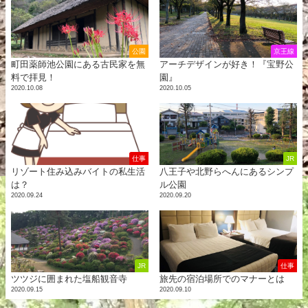
公園
京王線
町田薬師池公園にある古民家を無
アーチデザインが好き！『宝野公
料で拝見！
園』
2020.10.08
2020.10.05
仕事
JR
リゾート住み込みバイトの私生活
八王子や北野らへんにあるシンプ
は？
ル公園
2020.09.24
2020.09.20
JR
仕事
ツツジに囲まれた塩船観音寺
旅先の宿泊場所でのマナーとは
2020.09.15
2020.09.10