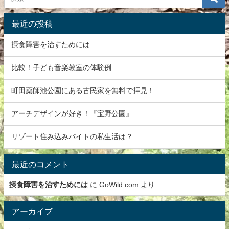
最近の投稿
摂食障害を治すためには
比較！子ども音楽教室の体験例
町田薬師池公園にある古民家を無料で拝見！
アーチデザインが好き！『宝野公園』
リゾート住み込みバイトの私生活は？
最近のコメント
摂食障害を治すためには
に
GoWild.com
より
アーカイブ