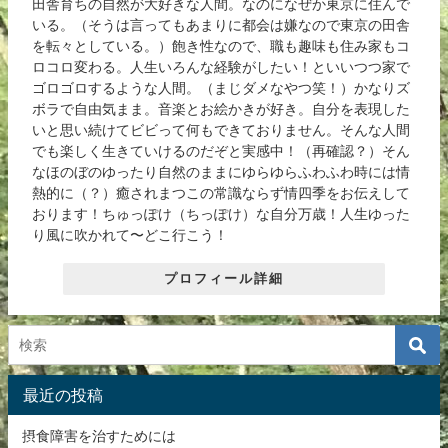
田舎育ちの自然が大好きな人間。なのになぜか東京に住んで
いる。（そうは言ってもあまりに都会は嫌なので東京の田舎
を転々としている。）飽き性なので、職も趣味も住み家もコ
ロコロ変わる。人生いろんな経験がしたい！といいつつ家で
ゴロゴロするような人間。（まじダメなやつ笑！）かなりズ
ボラで自由気まま。音楽とお絵かきが好き。自分を表現した
いと思い続けてビビって何もできておりません。そんな人間
でも楽しく生きていけるのだぞと実感中！（再確認？）そん
なほのぼのゆったり自然のままにゆらゆらふわふわ時には情
熱的に（？）癒されまつこの常識ならず情四季をお伝えして
おります！ちゅっぽけ（ちっぽけ）な自分万歳！人生ゆった
り風に吹かれて〜どこ行こう！
プロフィール詳細
最近の投稿
摂食障害を治すためには