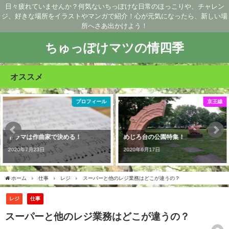
日々疲れていませんか？何気ないちっぽけな日常のほっこりや、チャレン
ジ、好きな場所をイラストやマンガで紹介！心が元気になったら、新しい場
所へさあ出かけよう！
ちゅっぽけマツの情四季
オススメ
京王線
京王線
めじろ台の公園特集！
ファミリーにオススメ！京王片倉
駅
2020年6月17日
2020年5月18日
ホーム
仕事
レジ
スーパーと他のレジ業務はどこが違うの？
レジ
仕事
スーパーと他のレジ業務はどこが違うの？