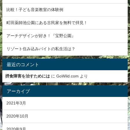
比較！子ども音楽教室の体験例
町田薬師池公園にある古民家を無料で拝見！
アーチデザインが好き！『宝野公園』
リゾート住み込みバイトの私生活は？
最近のコメント
摂食障害を治すためには
に
GoWild.com
より
アーカイブ
2021年3月
2020年10月
2020年9月