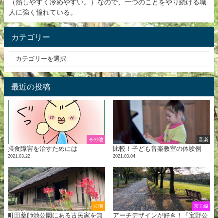
（熱しやすく冷めやすい。）なので、一つのことをやり続ける職
人に強く憧れている。
カテゴリー
最近の投稿
その他
音楽
摂食障害を治すためには
比較！子ども音楽教室の体験例
2021.03.22
2021.03.04
公園
京王線
町田薬師池公園にある古民家を無
アーチデザインが好き！『宝野公