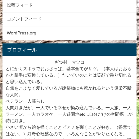
投稿フィード
コメントフィード
WordPress.org
プロフィール
ざつ村 マツコ
とにかくズボラでおおざっぱ。基本全てがザツ。（本人はおおら
かと勝手に変換している。）たいていのことは笑顔で乗り切れる
と思い込んでいる。
自然をこよなく愛しているが建築物にも惹かれるという優柔不断
な人間。
ベテラン一人暮らし
人間好きだが、一人でいる幸せが染み込んでいる。一人旅、一人
ラーメン、一人カラオケ、一人遊園地etc...自分だけの空間探しが
特に好き。
小さい頃から絵を描くこととピアノを弾くことが好き。（得意で
はない。）好奇心旺盛なので、いろんなことがやりたくなる。