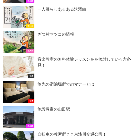
京王線
一人暮らしあるある洗濯編
マンガ
ざつ村マツコの情報
その他
音楽教室の無料体験レッスンをを検討している方必
見！
音楽
旅先の宿泊場所でのマナーとは
仕事
施設豊富の山田駅
京王線
自転車の教習所？？東浅川交通公園！