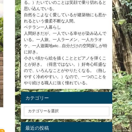
る。）たいていのことは笑顔で乗り切れると
思い込んでいる。
自然をこよなく愛しているが建築物にも惹か
れるという優柔不断な人間。
ベテラン一人暮らし
人間好きだが、一人でいる幸せが染み込んで
いる。一人旅、一人ラーメン、一人カラオ
ケ、一人遊園地etc...自分だけの空間探しが特
に好き。
小さい頃から絵を描くこととピアノを弾くこ
とが好き。（得意ではない。）好奇心旺盛な
ので、いろんなことがやりたくなる。（熱し
やすく冷めやすい。）なので、一つのことを
やり続ける職人に強く憧れている。
カテゴリー
最近の投稿