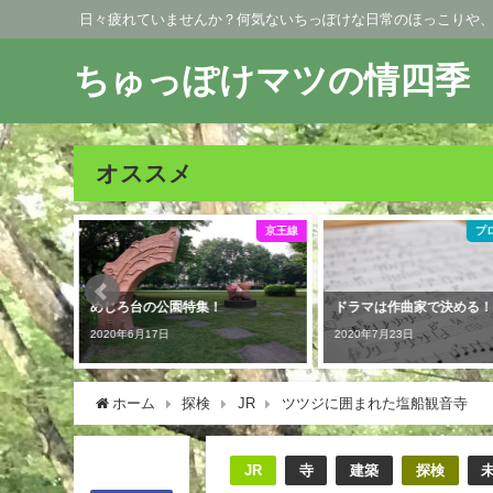
日々疲れていませんか？何気ないちっぽけな日常のほっこりや
ちゅっぽけマツの情四季
オススメ
京王線
プロフィール
ドラマは作曲家で決める！
御岳山で初日の出行ったけ
ど。。。
2020年7月23日
2020年7月31日
ホーム
探検
JR
ツツジに囲まれた塩船観音寺
JR
寺
建築
探検