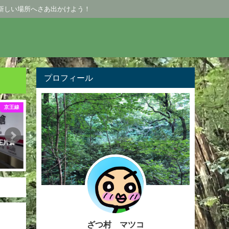
新しい場所へさあ出かけよう！
プロフィール
レジ
マンガ
類
休日の過ごし方（4コマ漫画）
めじろ台の公園特集！
2020年5月8日
2020年6月17日
ざつ村 マツコ