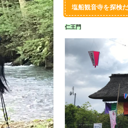
塩船観音寺を探検
仁王門