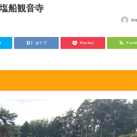
塩船観音寺
tyu
日
r
はてブ
Pocket
Feed