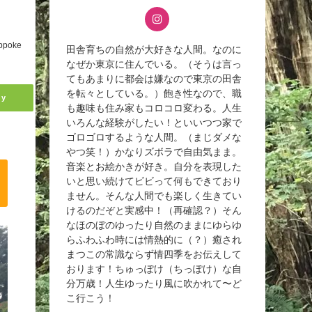
ppoke
田舎育ちの自然が大好きな人間。なのに
なぜか東京に住んでいる。（そうは言っ
てもあまりに都会は嫌なので東京の田舎
を転々としている。）飽き性なので、職
ly
も趣味も住み家もコロコロ変わる。人生
いろんな経験がしたい！といいつつ家で
ゴロゴロするような人間。（まじダメな
やつ笑！）かなりズボラで自由気まま。
音楽とお絵かきが好き。自分を表現した
いと思い続けてビビって何もできており
ません。そんな人間でも楽しく生きてい
けるのだぞと実感中！（再確認？）そん
なほのぼのゆったり自然のままにゆらゆ
らふわふわ時には情熱的に（？）癒され
まつこの常識ならず情四季をお伝えして
おります！ちゅっぽけ（ちっぽけ）な自
分万歳！人生ゆったり風に吹かれて〜ど
こ行こう！