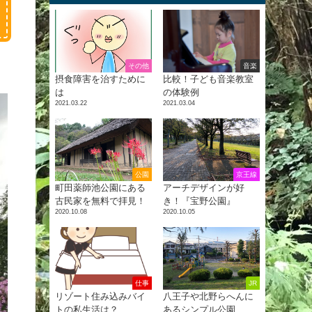
その他
音楽
摂食障害を治すために
比較！子ども音楽教室
は
の体験例
2021.03.22
2021.03.04
公園
京王線
町田薬師池公園にある
アーチデザインが好
古民家を無料で拝見！
き！『宝野公園』
2020.10.08
2020.10.05
仕事
JR
リゾート住み込みバイ
八王子や北野らへんに
トの私生活は？
あるシンプル公園