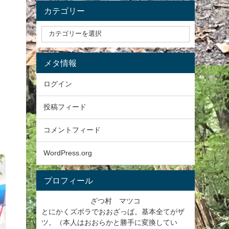
カテゴリー
メタ情報
ログイン
投稿フィード
コメントフィード
WordPress.org
プロフィール
ざつ村 マツコ
とにかくズボラでおおざっぱ。基本全てがザ
ツ。（本人はおおらかと勝手に変換してい