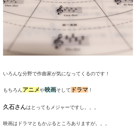
いろんな分野で作曲家が気になってくるのです！
アニメ
映画
ドラマ
もちろん
や
そして
！
久石さん
はとってもメジャーですし。。。
映画はドラマともかぶるところありますが。。。