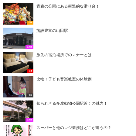
青森の公園にある衝撃的な滑り台！
公園
施設豊富の山田駅
京王線
旅先の宿泊場所でのマナーとは
仕事
比較！子ども音楽教室の体験例
音楽
知られざる多摩動物公園駅近くの魅力！
京王線
スーパーと他のレジ業務はどこが違うの？