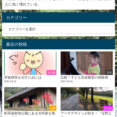
人に強く憧れている。
カテゴリー
最近の投稿
その他
音楽
摂食障害を治すためには
比較！子ども音楽教室の体験例
2021.03.22
2021.03.04
公園
京王線
町田薬師池公園にある古民家を無
アーチデザインが好き！『宝野公