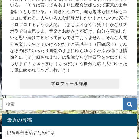
いる。（そうは言ってもあまりに都会は嫌なので東京の田舎
を転々としている。）飽き性なので、職も趣味も住み家もコ
ロコロ変わる。人生いろんな経験がしたい！といいつつ家で
ゴロゴロするような人間。（まじダメなやつ笑！）かなりズ
ボラで自由気まま。音楽とお絵かきが好き。自分を表現した
いと思い続けてビビって何もできておりません。そんな人間
でも楽しく生きていけるのだぞと実感中！（再確認？）そん
なほのぼのゆったり自然のままにゆらゆらふわふわ時には情
熱的に（？）癒されまつこの常識ならず情四季をお伝えして
おります！ちゅっぽけ（ちっぽけ）な自分万歳！人生ゆった
り風に吹かれて〜どこ行こう！
プロフィール詳細
最近の投稿
摂食障害を治すためには