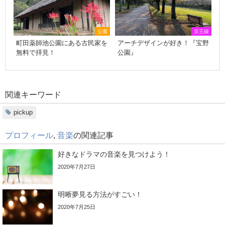
公園
京王線
町田薬師池公園にある古民家を
アーチデザインが好き！『宝野
無料で拝見！
公園』
関連キーワード
pickup
プロフィール
,
音楽
の関連記事
好きなドラマの音楽を見つけよう！
2020年7月27日
明晰夢見る方法がすごい！
2020年7月25日