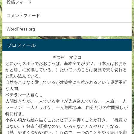
投稿フィード
コメントフィード
WordPress.org
プロフィール
ざつ村 マツコ
とにかくズボラでおおざっぱ。基本全てがザツ。（本人はおおら
かと勝手に変換している。）たいていのことは笑顔で乗り切れる
と思い込んでいる。
自然をこよなく愛しているが建築物にも惹かれるという優柔不断
な人間。
ベテラン一人暮らし
人間好きだが、一人でいる幸せが染み込んでいる。一人旅、一人
ラーメン、一人カラオケ、一人遊園地etc...自分だけの空間探しが
特に好き。
小さい頃から絵を描くこととピアノを弾くことが好き。（得意で
はない。）好奇心旺盛なので、いろんなことがやりたくなる。
（熱しやすく冷めやすい。）なので、一つのことをやり続ける職