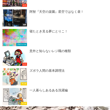
レジ
阿智『天空の楽園』星空ではなく昼！
長野
寝たとき見る夢にとりこ！
プロフィール
意外と知らないレジ職の種類
レジ
ズボラ人間の基本調理法
マンガ
一人暮らしあるある洗濯編
マンガ