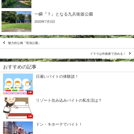
一瞬『？』となる九兵衛坂公園
2020年7月2日
魅力的な橋『長池公園』
ドラマは作曲家で決める！
おすすめの記事
日雇いバイトの体験談！
仕事
リゾート住み込みバイトの私生活は？
仕事
ドン・キホーテでバイト！