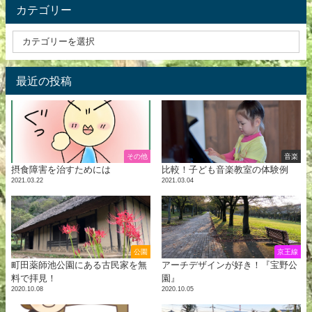
カテゴリー
最近の投稿
その他
音楽
摂食障害を治すためには
比較！子ども音楽教室の体験例
2021.03.22
2021.03.04
公園
京王線
町田薬師池公園にある古民家を無
アーチデザインが好き！『宝野公
料で拝見！
園』
2020.10.08
2020.10.05