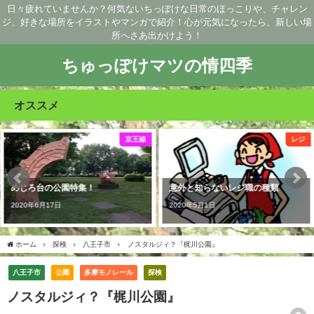
日々疲れていませんか？何気ないちっぽけな日常のほっこりや、チャレン
ジ、好きな場所をイラストやマンガで紹介！心が元気になったら、新しい場
所へさあ出かけよう！
ちゅっぽけマツの情四季
オススメ
レジ
マンガ
意外と知らないレジ職の種類
休日の過ごし方（4コマ漫画）
2020年5月1日
2020年5月8日
ホーム
探検
八王子市
ノスタルジィ？『梶川公園』
八王子市
公園
多摩モノレール
探検
ノスタルジィ？『梶川公園』