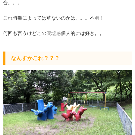
合。。。
これ時期によっては草ないのかは。。。不明！
何回も言うけどこの
廃墟感
個人的には好き。。
なんすかこれ？？？