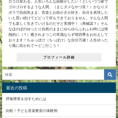
ロコロ変わる。人生いろんな経験がしたい！といいつつ家で
ゴロゴロするような人間。（まじダメなやつ笑！）かなりズ
ボラで自由気まま。音楽とお絵かきが好き。自分を表現した
いと思い続けてビビって何もできておりません。そんな人間
でも楽しく生きていけるのだぞと実感中！（再確認？）そん
なほのぼのゆったり自然のままにゆらゆらふわふわ時には情
熱的に（？）癒されまつこの常識ならず情四季をお伝えして
おります！ちゅっぽけ（ちっぽけ）な自分万歳！人生ゆった
り風に吹かれて〜どこ行こう！
プロフィール詳細
最近の投稿
摂食障害を治すためには
比較！子ども音楽教室の体験例