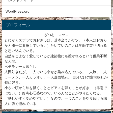
WordPress.org
プロフィール
ざつ村 マツコ
とにかくズボラでおおざっぱ。基本全てがザツ。（本人はおおら
かと勝手に変換している。）たいていのことは笑顔で乗り切れる
と思い込んでいる。
自然をこよなく愛しているが建築物にも惹かれるという優柔不断
な人間。
ベテラン一人暮らし
人間好きだが、一人でいる幸せが染み込んでいる。一人旅、一人
ラーメン、一人カラオケ、一人遊園地etc...自分だけの空間探しが
特に好き。
小さい頃から絵を描くこととピアノを弾くことが好き。（得意で
はない。）好奇心旺盛なので、いろんなことがやりたくなる。
（熱しやすく冷めやすい。）なので、一つのことをやり続ける職
人に強く憧れている。