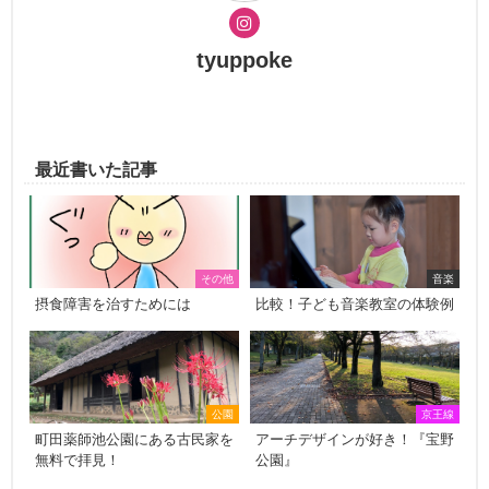
tyuppoke
最近書いた記事
その他
音楽
摂食障害を治すためには
比較！子ども音楽教室の体験例
公園
京王線
町田薬師池公園にある古民家を
アーチデザインが好き！『宝野
無料で拝見！
公園』