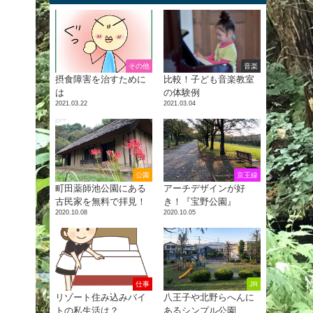
その他
音楽
摂食障害を治すために
比較！子ども音楽教室
は
の体験例
2021.03.22
2021.03.04
公園
京王線
町田薬師池公園にある
アーチデザインが好
古民家を無料で拝見！
き！『宝野公園』
2020.10.08
2020.10.05
仕事
JR
リゾート住み込みバイ
八王子や北野らへんに
トの私生活は？
あるシンプル公園