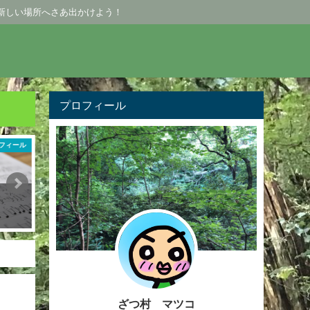
新しい場所へさあ出かけよう！
プロフィール
レジ
京王線
類
ファミリーにオススメ！京王片倉
休日の過ごし方（4コマ漫画
駅
2020年5月8日
2020年5月18日
ざつ村 マツコ