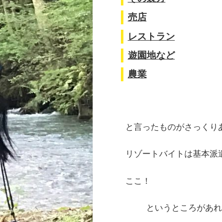
売店
レストラン
遊園地など
農業
と言ったものがさっくり
リゾートバイトは基本派
ここ！
というところがあ