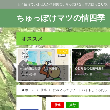
日々疲れていませんか？何気ないちっぽけな日常のほっこりや
ちゅっぽけマツの情四季
オススメ
マンガ
京王線
漫画）
めじろ台の公園特集！
御岳山で初日の出行った
ど。。。
2020年6月17日
2020年7月31日
ホーム
仕事
住み込みでリゾートバイトしてみたら
仕事
旅行