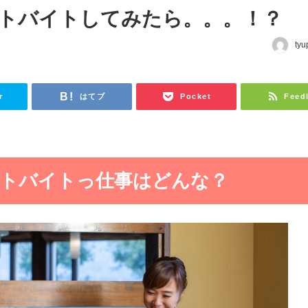
トバイトしてみたら。。。！？
tyu
r
はてブ
Pocket
Feed
ートバイトっ仕事はどんな？