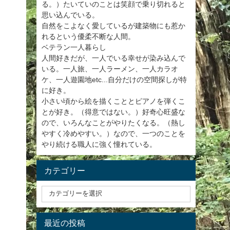
る。）たいていのことは笑顔で乗り切れると
思い込んでいる。
自然をこよなく愛しているが建築物にも惹か
れるという優柔不断な人間。
ベテラン一人暮らし
人間好きだが、一人でいる幸せが染み込んで
いる。一人旅、一人ラーメン、一人カラオ
ケ、一人遊園地etc...自分だけの空間探しが特
に好き。
小さい頃から絵を描くこととピアノを弾くこ
とが好き。（得意ではない。）好奇心旺盛な
ので、いろんなことがやりたくなる。（熱し
やすく冷めやすい。）なので、一つのことを
やり続ける職人に強く憧れている。
カテゴリー
最近の投稿