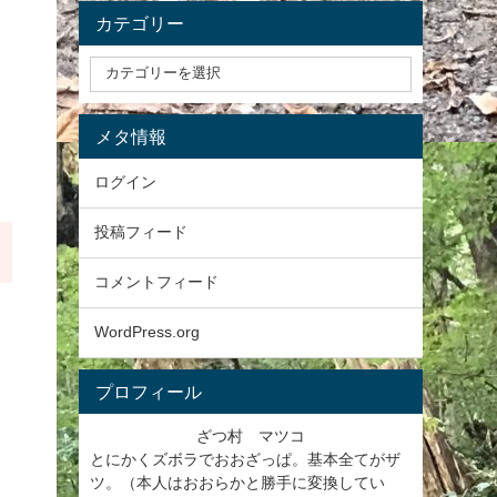
カテゴリー
メタ情報
ログイン
投稿フィード
コメントフィード
WordPress.org
プロフィール
ざつ村 マツコ
とにかくズボラでおおざっぱ。基本全てがザ
ツ。（本人はおおらかと勝手に変換してい