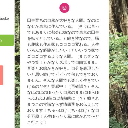
ppoke
田舎育ちの自然が大好きな人間。なのに
なぜか東京に住んでいる。（そうは言っ
てもあまりに都会は嫌なので東京の田舎
を転々としている。）飽き性なので、職
ly
も趣味も住み家もコロコロ変わる。人生
いろんな経験がしたい！といいつつ家で
ゴロゴロするような人間。（まじダメな
やつ笑！）かなりズボラで自由気まま。
音楽とお絵かきが好き。自分を表現した
いと思い続けてビビって何もできており
ません。そんな人間でも楽しく生きてい
けるのだぞと実感中！（再確認？）そん
なほのぼのゆったり自然のままにゆらゆ
らふわふわ時には情熱的に（？）癒され
まつこの常識ならず情四季をお伝えして
おります！ちゅっぽけ（ちっぽけ）な自
分万歳！人生ゆったり風に吹かれて〜ど
こ行こう！